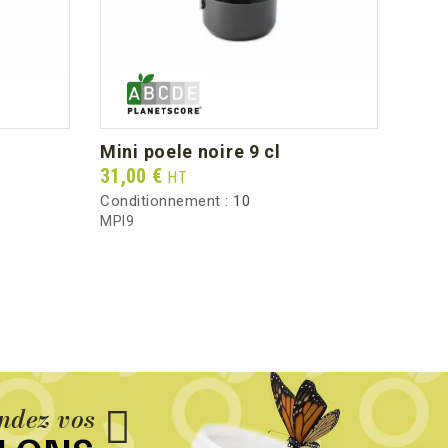
mini poele noire 9 cl
cou
Prix
Prix
31,00 €
19,6
HT
Conditionnement :
10
Condi
MPI9
BALI4
dez vos