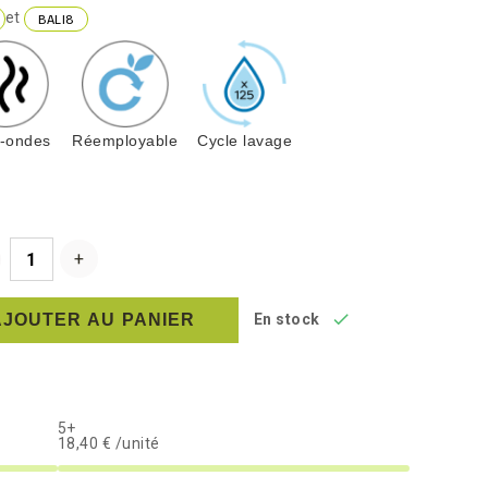
et
BALI8
o-ondes
Réemployable
Cycle lavage

AJOUTER AU PANIER
En stock
5+
18,40 € /unité