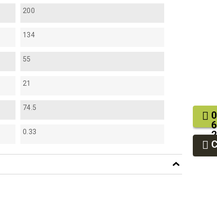
200
134
55
21
74.5
0
6
0.33
2
9
9