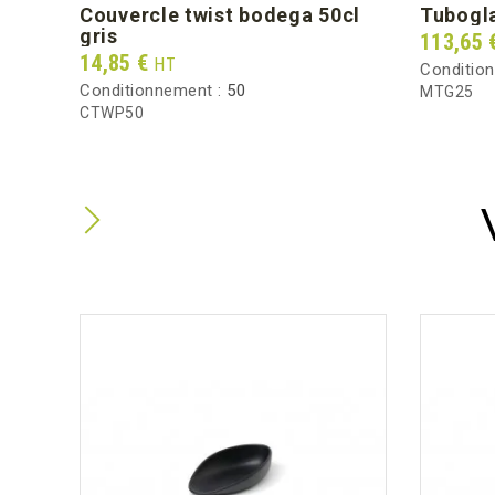
couvercle twist bodega 50cl
tubogl
gris
Prix
113,65 
Prix
14,85 €
HT
Conditio
Conditionnement :
50
MTG25
CTWP50