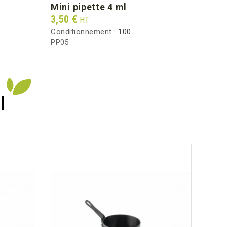
mini pipette 4 ml
pan
Prix
Prix
3,50 €
33,4
HT
Conditionnement :
100
Condi
PP05
PV07
I