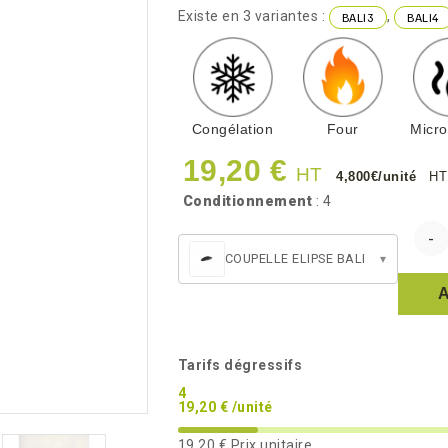
Existe en 3 variantes :
,
BALI3
BALI4
Congélation
Four
Micr
19,20 €
HT
4,800€/unité
HT
Conditionnement
: 4
COUPELLE ELIPSE BALI
▾
Tarifs dégressifs
4
19,20 € /unité
19,20 €
Prix unitaire