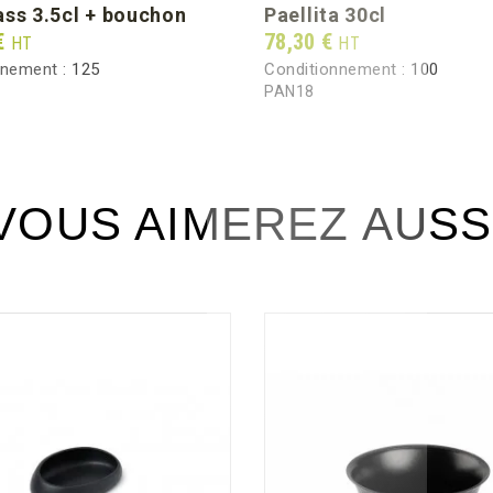
ass 3.5cl + bouchon
paellita 30cl
Prix
€
78,30 €
HT
HT
nnement :
125
Conditionnement :
100
PAN18
VOUS AIMEREZ AUSS