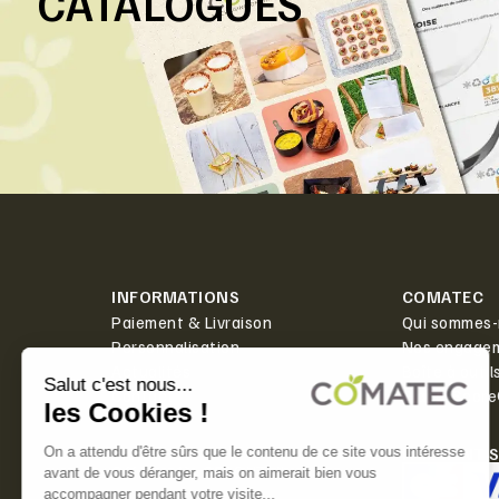
CATALOGUES
INFORMATIONS
COMATEC
Paiement & Livraison
Qui sommes-
Personnalisation
Nos engage
Actualités
Boîte à outil
Contact
PlanetScor
LIVRAISON
PAIEMENT 
Offerte dès 350€ HT d'achat.