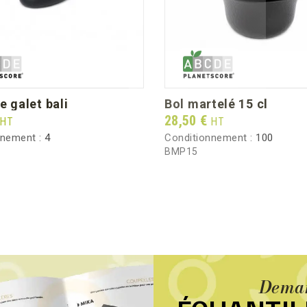
le galet bali
bol martelé 15 cl
Prix
28,50 €
HT
HT
nnement :
4
Conditionnement :
100
BMP15
Deman