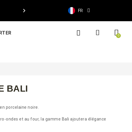

FR
RTER
E BALI
en porcelaine noire.
cro-ondes et au four, la gamme Bali ajoutera élégance