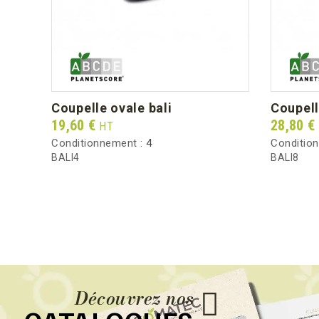
coupelle ovale bali
coupel
Prix
Prix
19,60 €
28,80 €
HT
Conditionnement :
4
Conditio
BALI4
BALI8
Découvrez nos