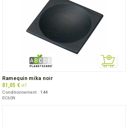
ramequin mika noir
Prix
81,05 €
HT
Conditionnement :
144
RC60N