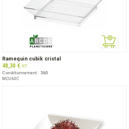
ramequin cubik cristal
Prix
48,30 €
HT
Conditionnement :
360
MCU60C