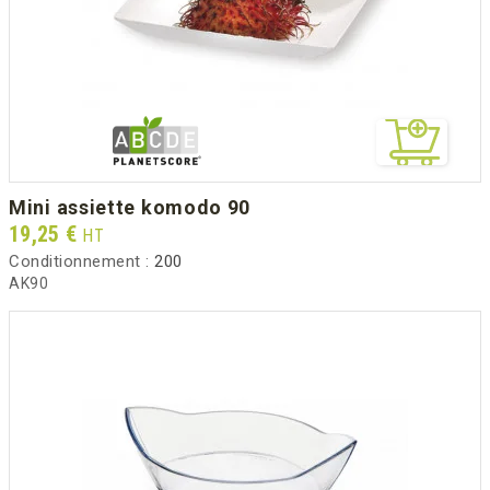
mini assiette komodo 90
Prix
19,25 €
HT
Conditionnement :
200
AK90