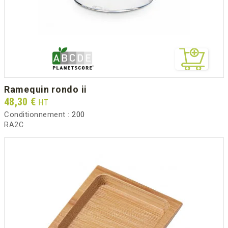
ramequin rondo ii
Prix
48,30 €
HT
Conditionnement :
200
RA2C