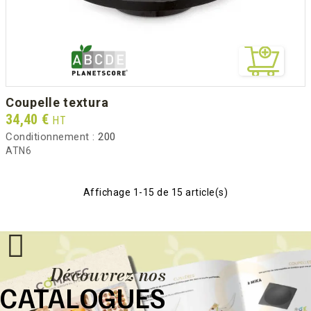
coupelle textura
Prix
34,40 €
HT
Conditionnement :
200
ATN6
Affichage 1-15 de 15 article(s)
Découvrez nos
CATALOGUES