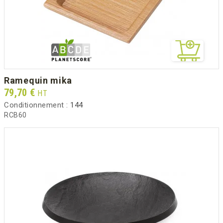
ramequin mika
Prix
79,70 €
HT
Conditionnement :
144
RCB60