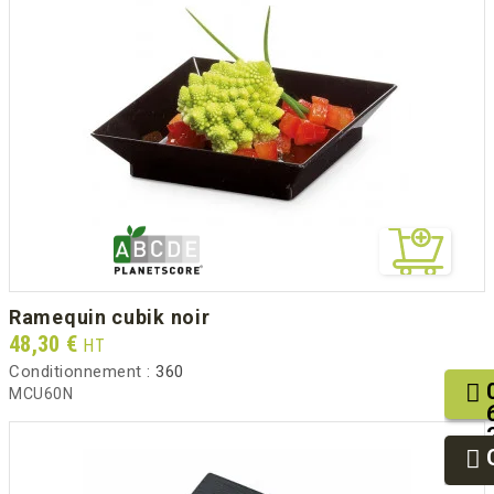
ramequin cubik noir
Prix
48,30 €
HT
Conditionnement :
360
MCU60N