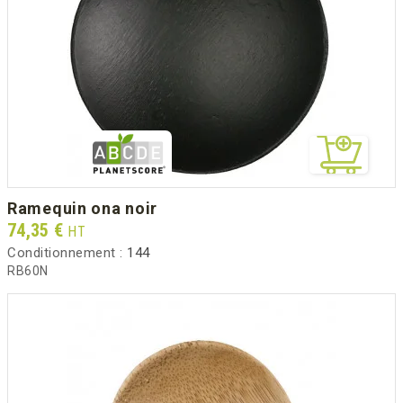
ramequin ona noir
Prix
74,35 €
HT
Conditionnement :
144
RB60N