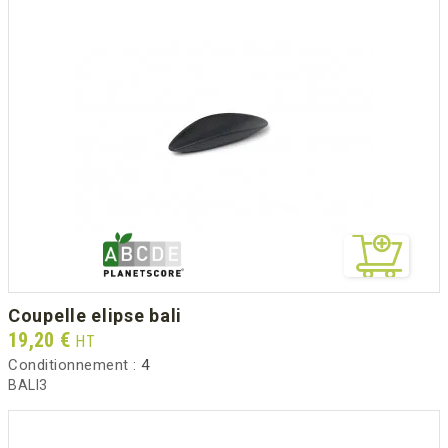
coupelle elipse bali
Prix
19,20 €
HT
Conditionnement :
4
BALI3