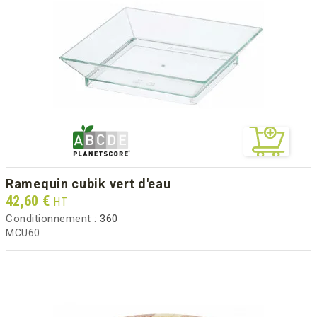
ramequin cubik vert d'eau
Prix
42,60 €
HT
Conditionnement :
360
MCU60