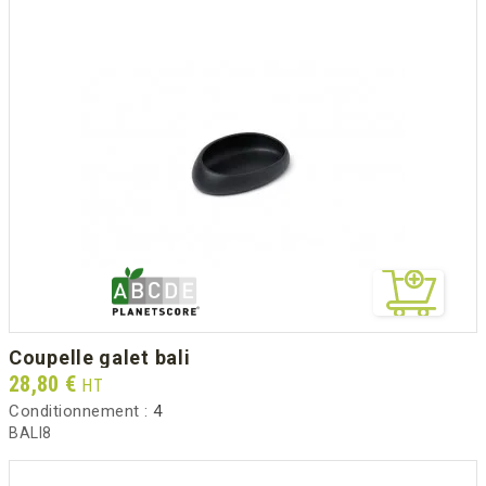
coupelle galet bali
Prix
28,80 €
HT
Conditionnement :
4
BALI8