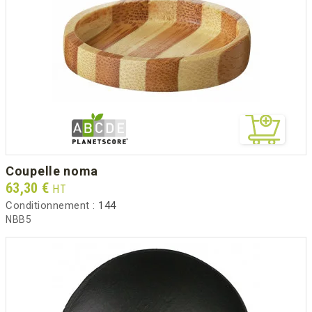
coupelle noma
Prix
63,30 €
HT
Conditionnement :
144
NBB5