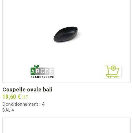
coupelle ovale bali
Prix
19,60 €
HT
Conditionnement :
4
BALI4