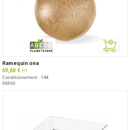
ramequin ona
Prix
69,60 €
HT
Conditionnement :
144
RBR60