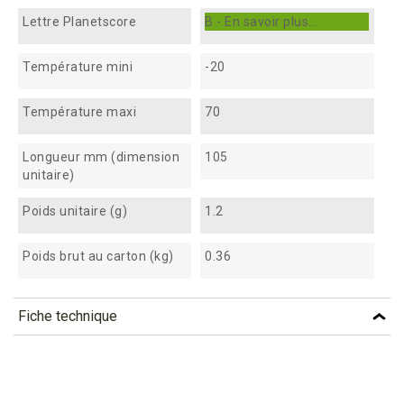
Lettre Planetscore
B - En savoir plus...
Température mini
-20
Température maxi
70
Longueur mm (dimension
105
unitaire)
Poids unitaire (g)
1.2
Poids brut au carton (kg)
0.36
Fiche technique
TÉLÉCHARGEMENT
mfc105_fiche_technique_fr.pdf