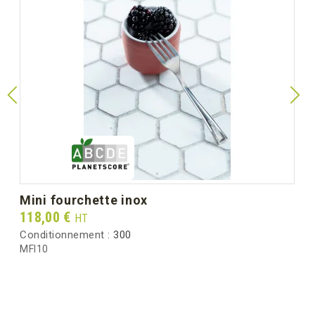
mini fourchette inox
Prix
118,00 €
HT
Conditionnement :
300
MFI10