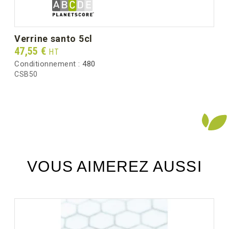
verrine santo 5cl
Prix
47,55 €
HT
Conditionnement :
480
CSB50
VOUS AIMEREZ AUSSI