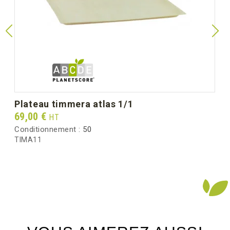
plateau timmera atlas 1/1
Prix
69,00 €
HT
Conditionnement :
50
TIMA11