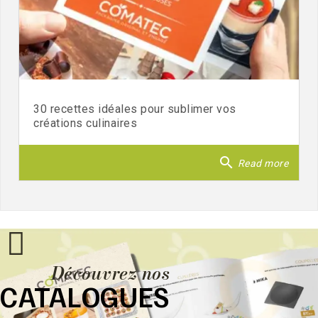
30 recettes idéales pour sublimer vos
créations culinaires
search
Read more
Découvrez nos
CATALOGUES