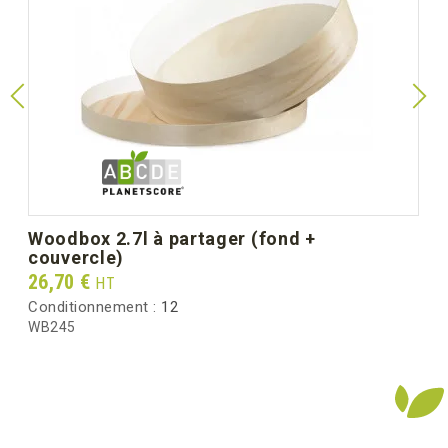
woodbox 2.7l à partager (fond +
couvercle)
Prix
26,70 €
HT
Conditionnement :
12
WB245