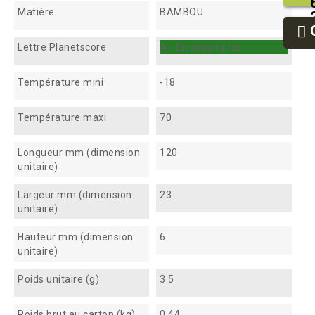
Matière
BAMBOU
Lettre Planetscore
A - En savoir plus...
Température mini
-18
Température maxi
70
Longueur mm (dimension
120
unitaire)
Largeur mm (dimension
23
unitaire)
Hauteur mm (dimension
6
unitaire)
Poids unitaire (g)
3.5
Poids brut au carton (kg)
0.44