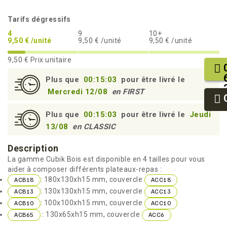
Tarifs dégressifs
4
9
10+
9,50 € /unité
9,50 € /unité
9,50 € /unité
9,50 €
Prix unitaire
Plus que
00:15:02
pour être livré le
Mercredi 12/08
en FIRST
Plus que
00:15:02
pour être livré le
Jeudi
13/08
en CLASSIC
Description
La gamme Cubik Bois est disponible en 4 tailles pour vous
aider à composer différents plateaux-repas :
: 180x130xh15 mm, couvercle
ACB18
ACC18
: 130x130xh15 mm, couvercle
ACB13
ACC13
: 100x100xh15 mm, couvercle
ACB10
ACC10
: 130x65xh15 mm, couvercle
ACB65
ACC6