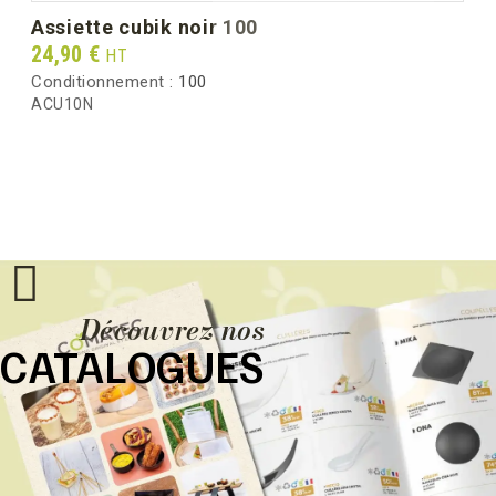
assiette cubik noir 100
Prix
24,90 €
HT
Conditionnement :
100
ACU10N
Découvrez nos
CATALOGUES