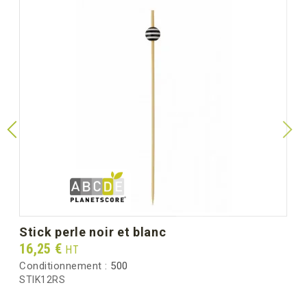
stick perle noir et blanc
Prix
16,25 €
HT
Conditionnement :
500
STIK12RS