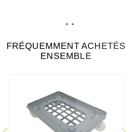
TÉLÉCHARGEMENT
stikd125_fiche_technique_fr.pdf
Téléchargement (797.3k)
FRÉQUEMMENT ACHETÉS
ENSEMBLE