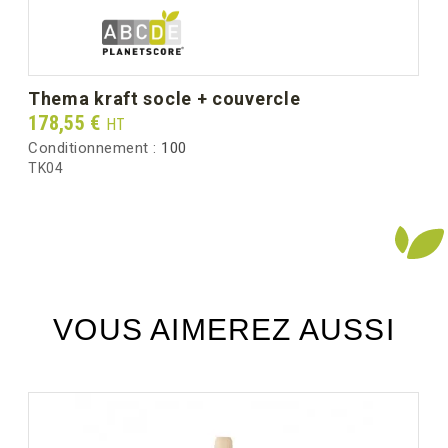
thema kraft socle + couvercle
Prix
178,55 €
HT
Conditionnement :
100
TK04
VOUS AIMEREZ AUSSI