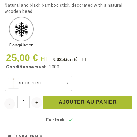
Natural and black bamboo stick, decorated with a natural
wooden bead.
Congélation
25,00 €
HT
0,025€/unité
HT
Conditionnement
: 1000
STICK PERLE
▾
AJOUTER AU PANIER

En stock
Tarifs dégressifs