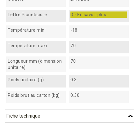
Lettre Planetscore
D - En savoir plus...
Température mini
-18
Température maxi
70
Longueur mm (dimension
70
unitaire)
Poids unitaire (g)
0.3
Poids brut au carton (kg)
0.30
Fiche technique
TÉLÉCHARGEMENT
stik7br_fiche_technique_fr.pdf