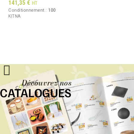
Prix
141,35 €
HT
Conditionnement :
100
KITNA
Découvrez nos
CATALOGUES