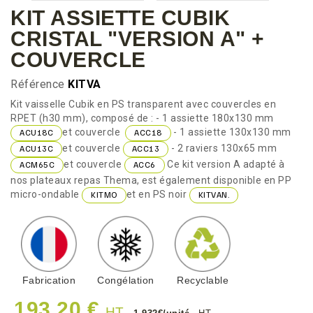
KIT ASSIETTE CUBIK
CRISTAL "VERSION A" +
COUVERCLE
Référence
KITVA
Kit vaisselle Cubik en PS transparent avec couvercles en
RPET (h30 mm), composé de : - 1 assiette 180x130 mm
et couvercle
- 1 assiette 130x130 mm
ACU18C
ACC18
et couvercle
- 2 raviers 130x65 mm
ACU13C
ACC13
et couvercle
Ce kit version A adapté à
ACM65C
ACC6
nos plateaux repas Thema, est également disponible en PP
micro-ondable
et en PS noir
KITMO
KITVAN.
Fabrication
Congélation
Recyclable
193,20 €
HT