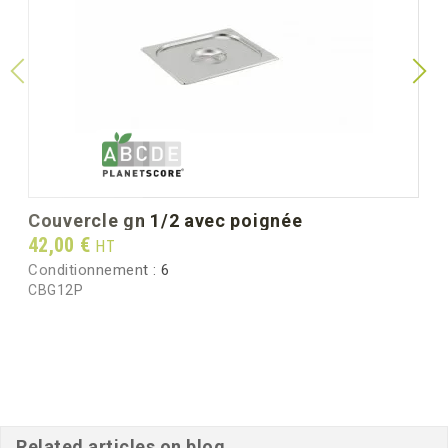
Largeur mm (dimension
325
unitaire)
Hauteur mm (dimension
55
unitaire)
Poids unitaire (g)
1035.0
Poids brut au carton (kg)
6.80
couvercle gn 1/2 avec poignée
Prix
42,00 €
HT
Conditionnement :
6
CBG12P
Related articles on blog