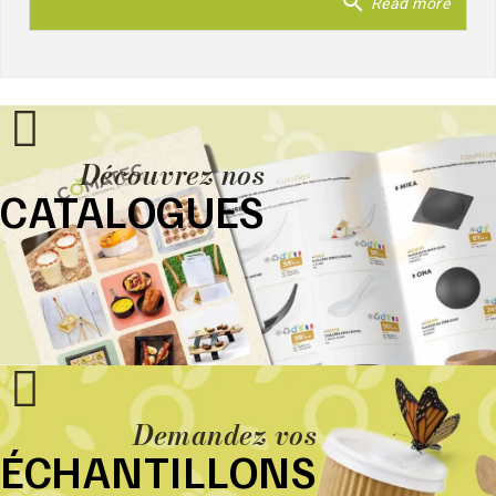
search
Read more
Découvrez nos
CATALOGUES
Demandez vos
ÉCHANTILLONS