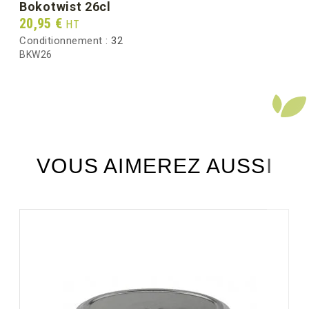
bokotwist 26cl
Prix
20,95 €
HT
Conditionnement :
32
BKW26
VOUS AIMEREZ AUSSI