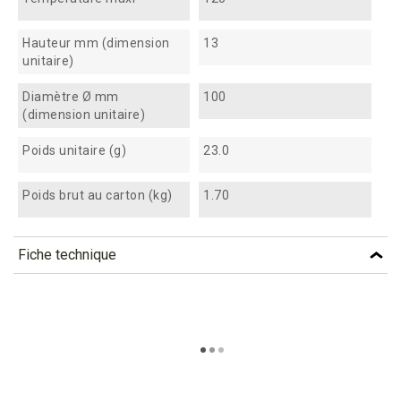
Hauteur mm (dimension
13
unitaire)
Diamètre Ø mm
100
(dimension unitaire)
Poids unitaire (g)
23.0
Poids brut au carton (kg)
1.70
Fiche technique
TÉLÉCHARGEMENT
cbw100_fiche_technique_fr.pdf
Téléchargement (304.48k)