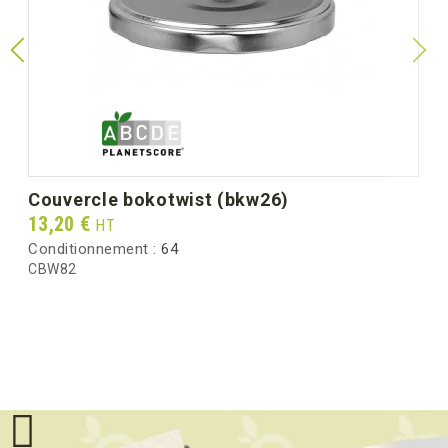
couvercle bokotwist (bkw26)
Prix
13,20 €
HT
Conditionnement :
64
CBW82