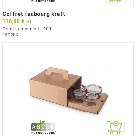
coffret faubourg kraft
Prix
116,00 €
HT
Conditionnement :
100
FBG28K