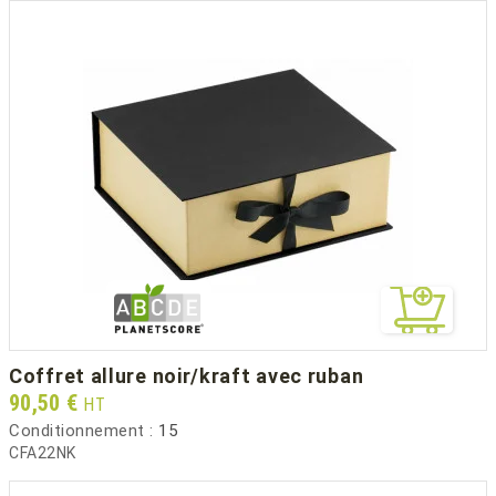
coffret allure noir/kraft avec ruban
Prix
90,50 €
HT
Conditionnement :
15
CFA22NK