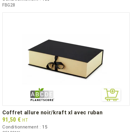
FBG28
coffret allure noir/kraft xl avec ruban
Prix
91,50 €
HT
Conditionnement :
15