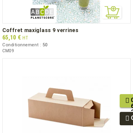
coffret maxiglass 9 verrines
Prix
65,10 €
HT
Conditionnement :
50
CM09