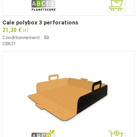
cale polybox 3 perforations
Prix
21,30 €
HT
Conditionnement :
50
CBK31