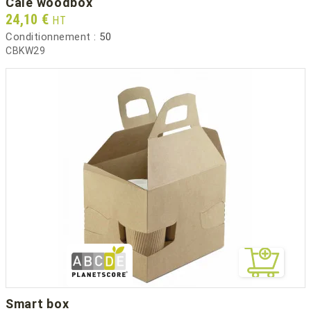
cale woodbox
Prix
24,10 €
HT
Conditionnement :
50
CBKW29
smart box