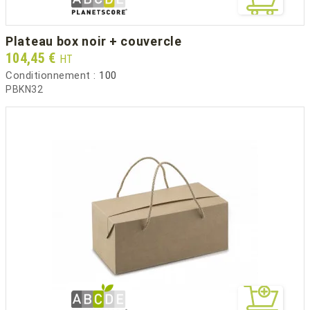
plateau box noir + couvercle
Prix
104,45 €
HT
Conditionnement :
100
PBKN32