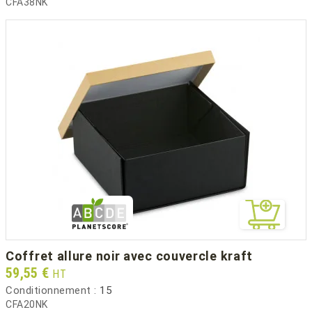
CFA38NK
coffret allure noir avec couvercle kraft
Prix
59,55 €
HT
Conditionnement :
15
CFA20NK