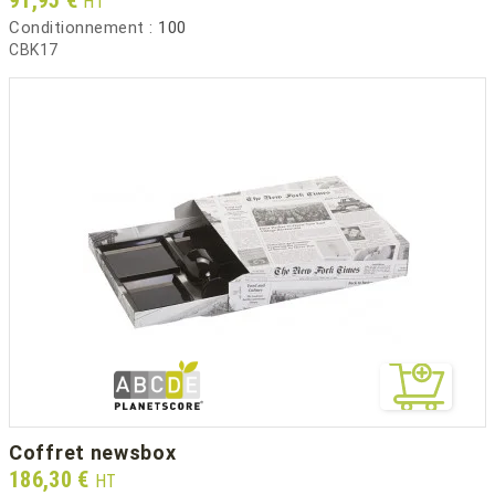
HT
Conditionnement :
100
CBK17
coffret newsbox
Prix
186,30 €
HT