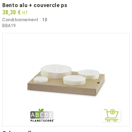
bento alu + couvercle ps
Prix
38,30 €
HT
Conditionnement :
10
BBA19