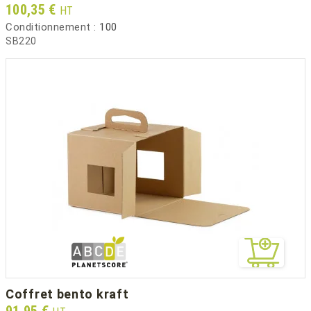
Prix
100,35 €
HT
Conditionnement :
100
SB220
coffret bento kraft
Prix
91,95 €