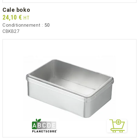
cale boko
Prix
24,10 €
HT
Conditionnement :
50
CBKB27