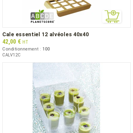
cale essentiel 12 alvéoles 40x40
Prix
42,00 €
HT
Conditionnement :
100
CALV12C