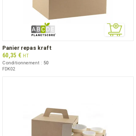
panier repas kraft
Prix
60,35 €
HT
Conditionnement :
50
FDK02