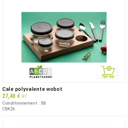
cale polyvalente wobot
Prix
27,40 €
HT
Conditionnement :
50
CBK26