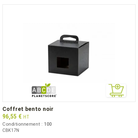
coffret bento noir
Prix
96,55 €
HT
Conditionnement :
100
CBK17N