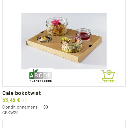
cale bokotwist
Prix
53,45 €
HT
Conditionnement :
100
CBKW28