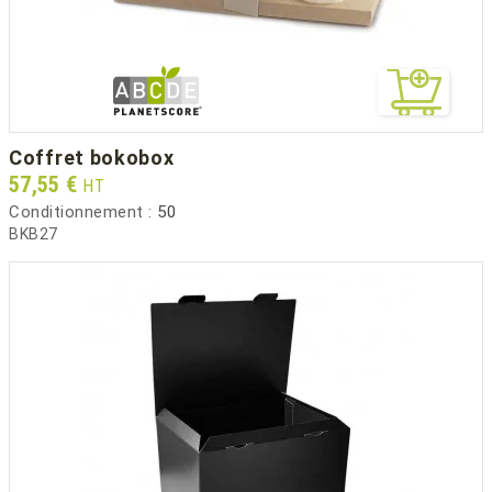
coffret bokobox
Prix
57,55 €
HT
Conditionnement :
50
BKB27