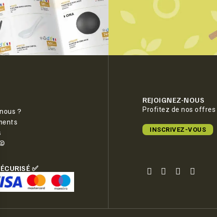
REJOIGNEZ-NOUS
Profitez de nos offres
nous ?
ments
INSCRIVEZ-VOUS
s
e©
SÉCURISÉ ✅