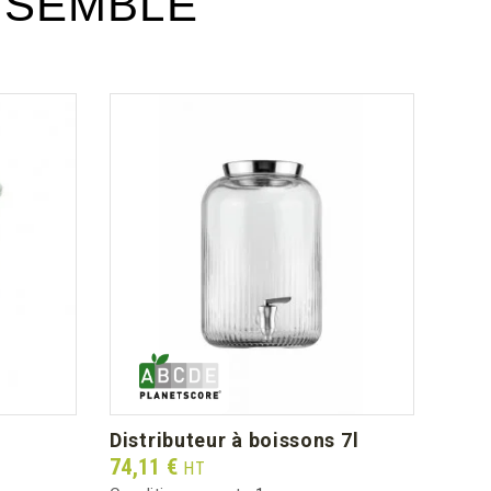
NSEMBLE
distributeur à boissons 7l
the
Prix
Prix
74,11 €
65,1
HT