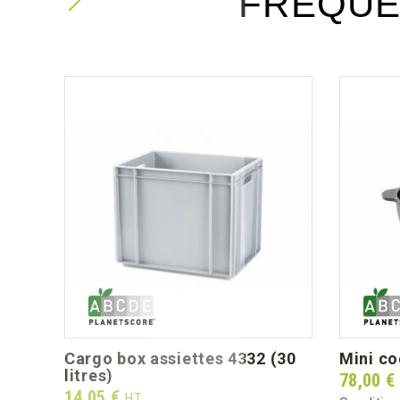
FRÉQUE
cargo box assiettes 4332 (30
mini c
litres)
Prix
78,00 €
Prix
14,05 €
HT