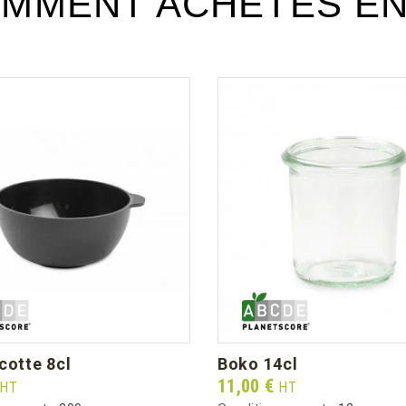
MMENT ACHETÉS E
ocotte 8cl
boko 14cl
Prix
11,00 €
HT
HT