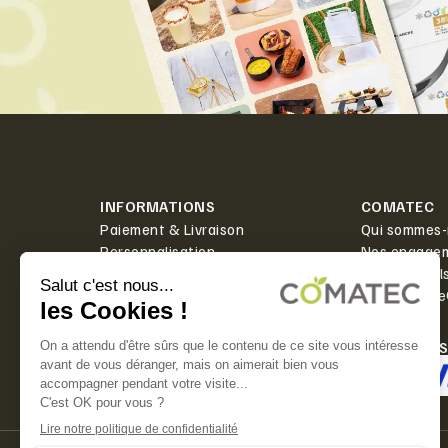
INFORMATIONS
COMATEC
Paiement & Livraison
Qui sommes-
Personnalisation
Nos engage
Actualités
Boîte à outil
Contact
PlanetScor
LIVRAISON
PAIEMENT 
Offerte dès 350€ HT d'achat.