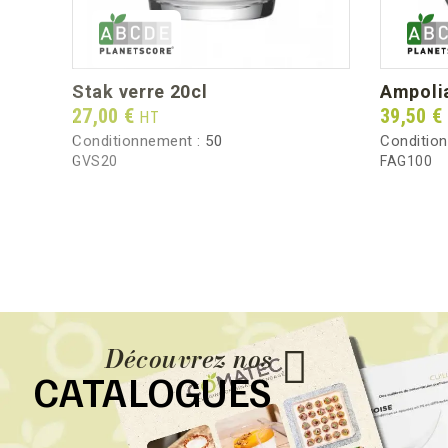
stak verre 20cl
ampoli
Prix
Prix
27,00 €
39,50 €
HT
Conditionnement :
50
Conditio
GVS20
FAG100
Découvrez nos
CATALOGUES