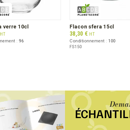
a verre 10cl
flacon sfera 15cl
Prix
38,30 €
HT
HT
nnement :
96
Conditionnement :
100
FS150
Deman
ÉCHANTI