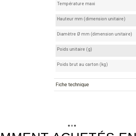
Température maxi
Hauteur mm (dimension unitaire)
Diamètre Ø mm (dimension unitaire)
Poids unitaire (g)
Poids brut au carton (kg)
Fiche technique
TÉLÉCHARGEMENT
mmp120_fiche_technique_fr.p
Téléchargement (318.41k)