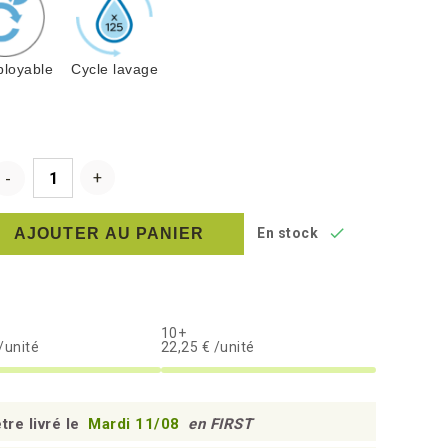
loyable
Cycle lavage

AJOUTER AU PANIER
En stock
10+
/unité
22,25 € /unité
tre livré le
Mardi 11/08
en FIRST