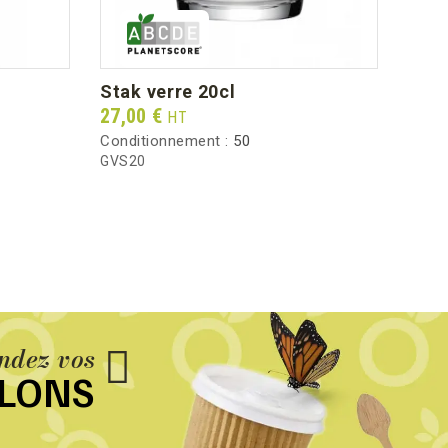
stak verre 20cl
Prix
27,00 €
HT
Conditionnement :
50
GVS20
dez vos
LLONS