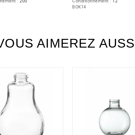
nnement :
200
Conditionnement :
12
BOK14
VOUS AIMEREZ AUSS