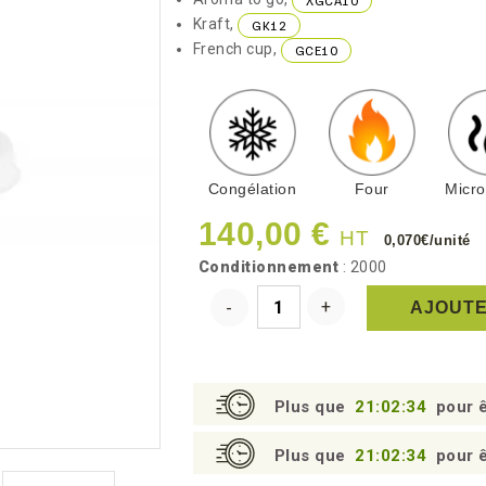
XGCA10
Kraft,
GK12
French cup,
GCE10
Congélation
Four
Micr
140,00 €
HT
0,070€/unité
Conditionnement
: 2000
AJOUTE
Plus que
21:02:33
pour ê
Plus que
21:02:33
pour ê