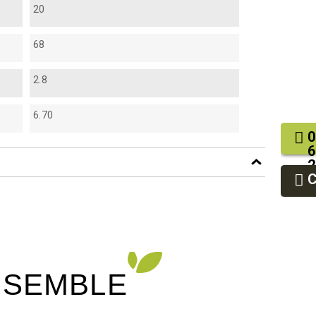
20
68
2.8
6.70
0
6
2
9
9
NSEMBLE