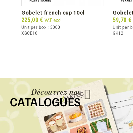
gobelet french cup 10cl
gobele
Price
Price
225,00 €
59,70 €
VAT excl.
Unit per box :
3000
Unit per 
XGCE10
GK12
Découvrez nos
CATALOGUES