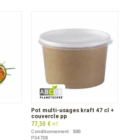
pot multi-usages kraft 47 cl +
sti
couvercle pp
Prix
100,
Prix
77,50 €
HT
Condi
Conditionnement :
500
STIK3
PS470B