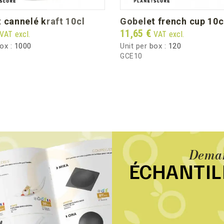
t cannelé kraft 10cl
gobelet french cup 10c
Price
11,65 €
VAT excl.
VAT excl.
box :
1000
Unit per box :
120
GCE10
Deman
ÉCHANTI