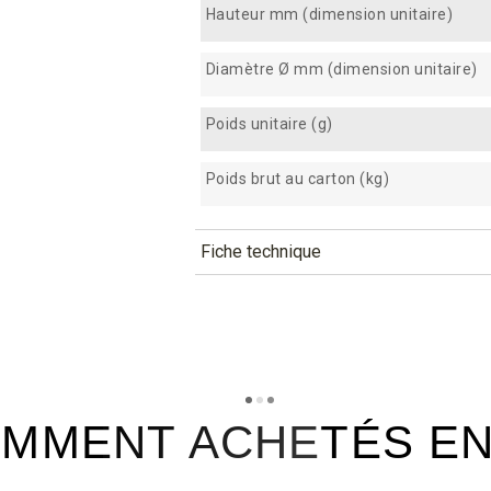
Hauteur mm (dimension unitaire)
Diamètre Ø mm (dimension unitaire)
Poids unitaire (g)
Poids brut au carton (kg)
Fiche technique
TÉLÉCHARGEMENT
xcv63f_fiche_technique_fr.pdf
Téléchargement (254.02k)
MMENT ACHETÉS E