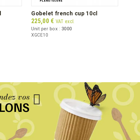
l
gobelet french cup 10cl
Price
225,00 €
VAT excl.
Unit per box :
3000
XGCE10
dez vos
LLONS