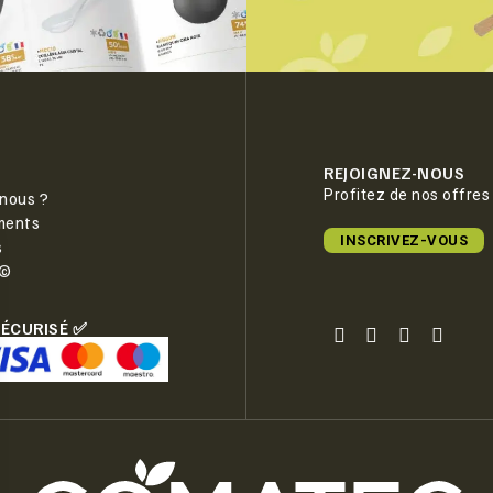
REJOIGNEZ-NOUS
Profitez de nos offres
nous ?
ments
INSCRIVEZ-VOUS
s
e©
SÉCURISÉ ✅