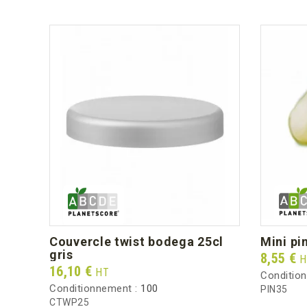
couvercle twist bodega 25cl
mini p
gris
Prix
8,55 €
H
Prix
16,10 €
HT
Conditio
Conditionnement :
100
PIN35
CTWP25