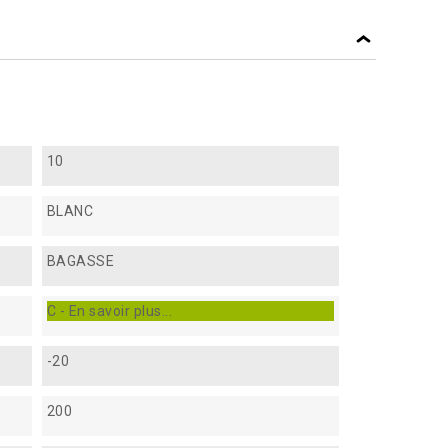
10
BLANC
BAGASSE
C - En savoir plus...
-20
200