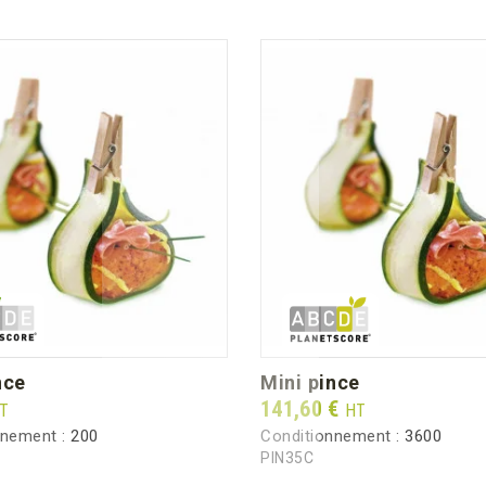
ince
mini pince
Prix
141,60 €
T
HT
nnement :
200
Conditionnement :
3600
PIN35C