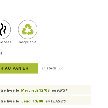
o-ondes
Recyclable
HT

R AU PANIER
En stock
tre livré le
Mercredi 12/08
en FIRST
tre livré le
Jeudi 13/08
en CLASSIC