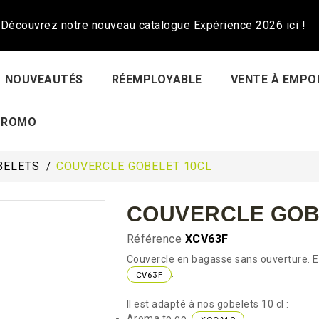
Découvrez notre nouveau catalogue Expérience 2026 ici !
NOUVEAUTÉS
RÉEMPLOYABLE
VENTE À EMPO
PROMO
BELETS
COUVERCLE GOBELET 10CL
COUVERCLE GOB
Référence
XCV63F
Couvercle en bagasse sans ouverture. E
.
CV63F
Il est adapté à nos gobelets 10 cl :
Aroma to go,