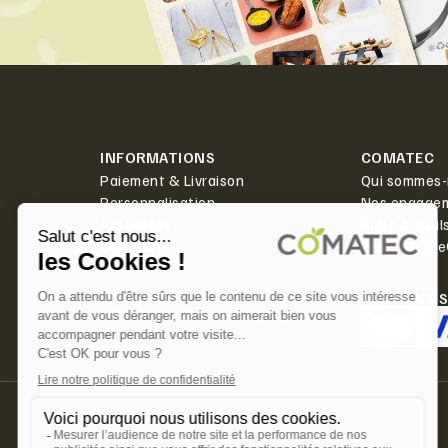
INFORMATIONS
COMATEC
Paiement & Livraison
Qui sommes-
Personnalisation
Nos engage
Actualités
Boîte à outil
Contact
PlanetScor
LIVRAISON
PAIEMENT 
Offerte dès 350€ HT d'achat.