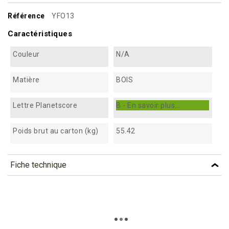
Référence
YFO13
Caractéristiques
Couleur
N/A
Matière
BOIS
Lettre Planetscore
B - En savoir plus...
Poids brut au carton (kg)
55.42
Fiche technique
TÉLÉCHARGEMENT
yfo13_fiche_technique_fr.pdf
Téléchargement (272.31k)