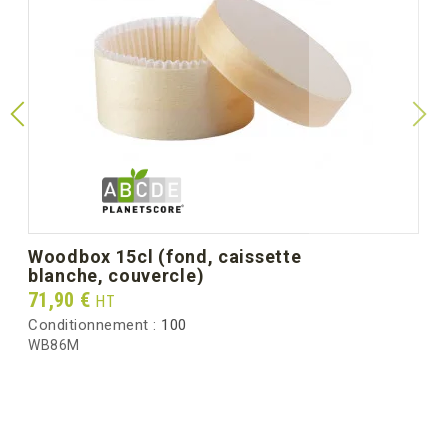
woodbox 15cl (fond, caissette
blanche, couvercle)
Prix
71,90 €
HT
Conditionnement :
100
WB86M