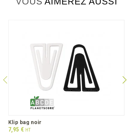
VOUS AIMEREZ AUSSI
klip bag noir
Prix
7,95 €
HT