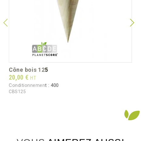
cône bois 125
Prix
20,00 €
HT
Conditionnement :
400
CBS125