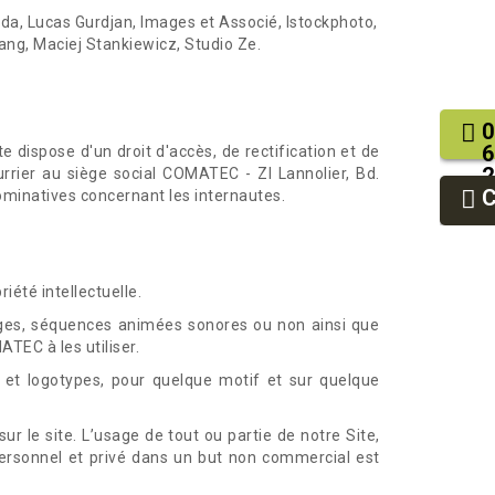
yda, Lucas Gurdjan, Images et Associé, Istockphoto,
ang, Maciej Stankiewicz, Studio Ze.
0
6
te dispose d'un droit d'accès, de rectification et de
2
rier au siège social COMATEC - ZI Lannolier, Bd.
9
ominatives concernant les internautes.
9
iété intellectuelle.
mages, séquences animées sonores ou non ainsi que
TEC à les utiliser.
s et logotypes, pour quelque motif et sur quelque
r le site. L’usage de tout ou partie de notre Site,
ersonnel et privé dans un but non commercial est