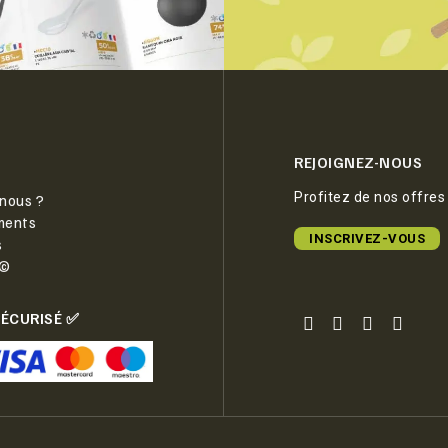
REJOIGNEZ-NOUS
Profitez de nos offres
nous ?
ments
INSCRIVEZ-VOUS
s
e©
SÉCURISÉ ✅