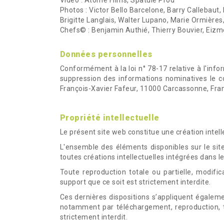
Vidéo : Atome Films, Spatule Prod
Photos : Victor Bello Barcelone, Barry Callebaut
Brigitte Langlais, Walter Lupano, Marie Ormières
Chefs© : Benjamin Authié, Thierry Bouvier, Eizme
Données personnelles
Conformément à la loi n° 78-17 relative à l'infor
suppression des informations nominatives le c
François-Xavier Fafeur, 11000 Carcassonne, Fran
Propriété intellectuelle
Le présent site web constitue une création intelle
L'ensemble des éléments disponibles sur le sit
toutes créations intellectuelles intégrées dans l
Toute reproduction totale ou partielle, modifi
support que ce soit est strictement interdite.
Ces dernières dispositions s’appliquent égalemen
notamment par téléchargement, reproduction, t
strictement interdit.