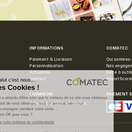
INFORMATIONS
COMATEC
Paiement & Livraison
Qui sommes-
Personnalisation
Nos engage
Actualités
Boîte à outil
Contact
PlanetScor
LIVRAISON
PAIEMENT 
Offerte dès 350€ HT d'achat.