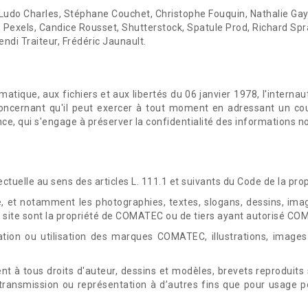
, Ludo Charles, Stéphane Couchet, Christophe Fouquin, Nathalie Ga
, Pexels, Candice Rousset, Shutterstock, Spatule Prod, Richard Spr
ndi Traiteur, Frédéric Jaunault.
matique, aux fichiers et aux libertés du 06 janvier 1978, l'internau
oncernant qu'il peut exercer à tout moment en adressant un cour
ce, qui s'engage à préserver la confidentialité des informations n
ctuelle au sens des articles L. 111.1 et suivants du Code de la propr
e, et notamment les photographies, textes, slogans, dessins, i
e site sont la propriété de COMATEC ou de tiers ayant autorisé COMA
cation ou utilisation des marques COMATEC, illustrations, image
t à tous droits d'auteur, dessins et modèles, brevets reproduits su
ransmission ou représentation à d’autres fins que pour usage p