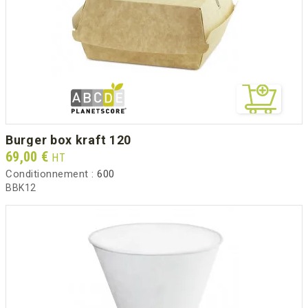
burger box kraft 120
Prix
69,00 €
HT
Conditionnement :
600
BBK12