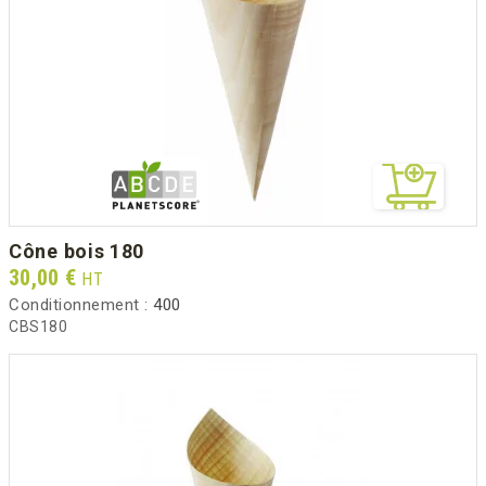
cône bois 180
Prix
30,00 €
HT
Conditionnement :
400
CBS180