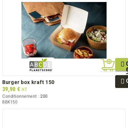
burger box kraft 150
Prix
39,90 €
HT
Conditionnement :
200
BBK150