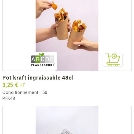
pot kraft ingraissable 48cl
Prix
3,25 €
HT
Conditionnement :
50
PFK48