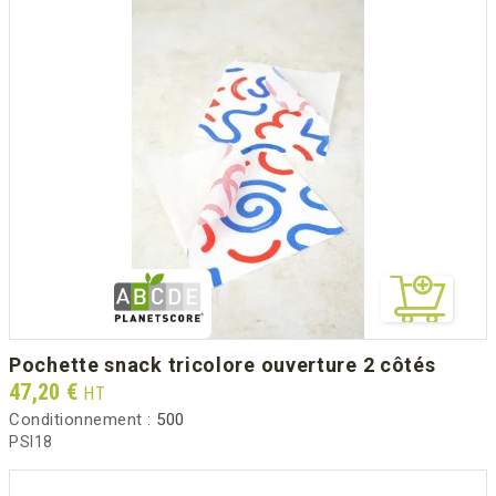
pochette snack tricolore ouverture 2 côtés
Prix
47,20 €
HT
Conditionnement :
500
PSI18