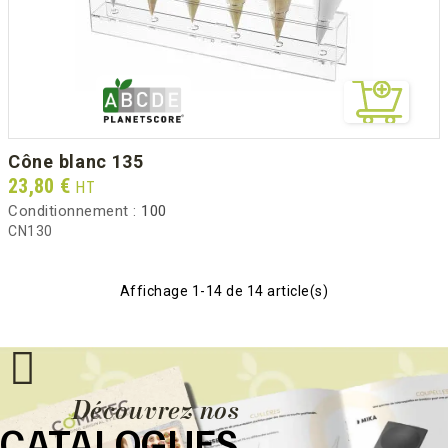
cône blanc 135
Prix
23,80 €
HT
Conditionnement :
100
CN130
Affichage 1-14 de 14 article(s)
Découvrez nos
CATALOGUES