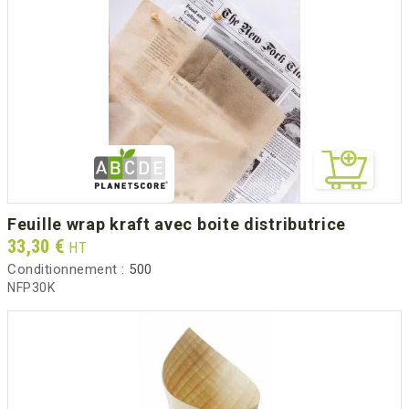
feuille wrap kraft avec boite distributrice
Prix
33,30 €
HT
Conditionnement :
500
NFP30K