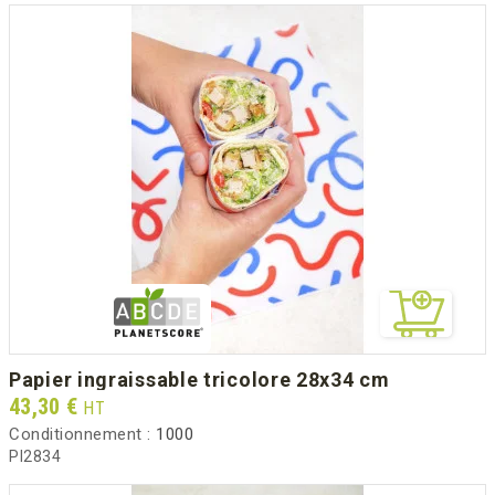
papier ingraissable tricolore 28x34 cm
Prix
43,30 €
HT
Conditionnement :
1000
PI2834