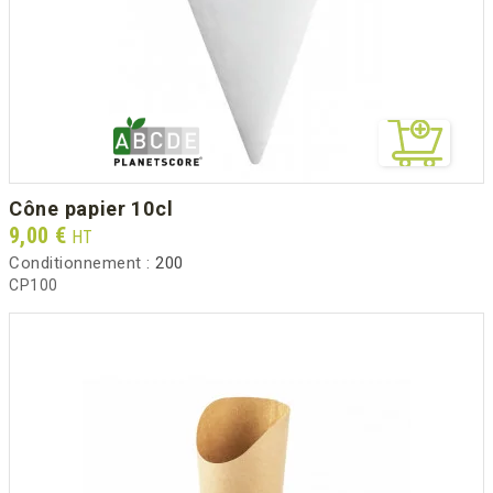
cône papier 10cl
Prix
9,00 €
HT
Conditionnement :
200
CP100