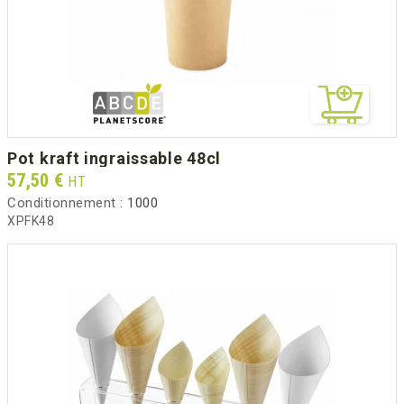
pot kraft ingraissable 48cl
Prix
57,50 €
HT
Conditionnement :
1000
XPFK48