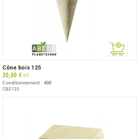
cône bois 125
Prix
20,00 €
HT
Conditionnement :
400
CBS125