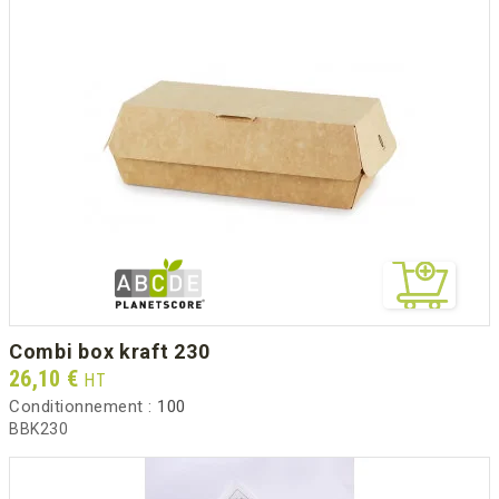
combi box kraft 230
Prix
26,10 €
HT
Conditionnement :
100
BBK230