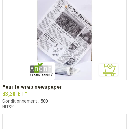
feuille wrap newspaper
Prix
33,30 €
HT
Conditionnement :
500
NFP30